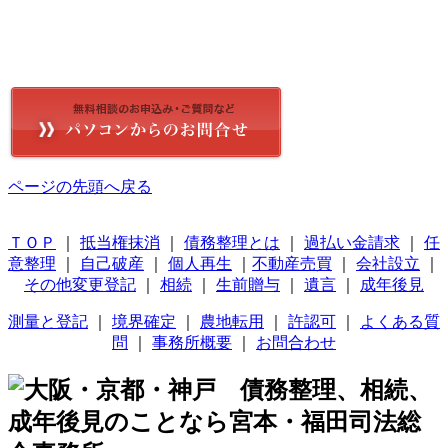
ページの先頭へ戻る
ＴＯＰ
｜
抵当権抹消
｜
債務整理とは
｜
過払い金請求
｜
任
意整理
｜
自己破産
｜
個人再生
｜
不動産売買
｜
会社設立
｜
その他変更登記
｜
相続
｜
生前贈与
｜
遺言
｜
成年後見
測量と登記
｜
境界確定
｜
農地転用
｜
許認可
｜
よくある質
問
｜
事務所概要
｜
お問合わせ