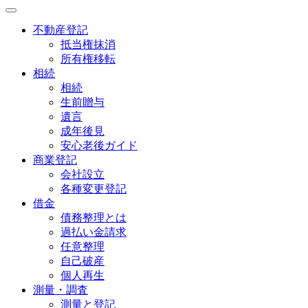
不動産登記
抵当権抹消
所有権移転
相続
相続
生前贈与
遺言
成年後見
安心老後ガイド
商業登記
会社設立
各種変更登記
借金
債務整理とは
過払い金請求
任意整理
自己破産
個人再生
測量・調査
測量と登記